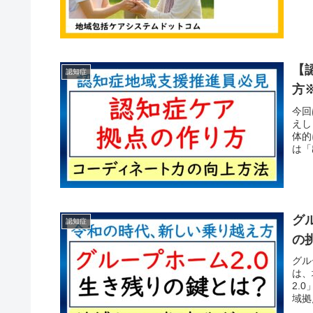
【
認知症
方
今回
えし
体的
は「
グ
認知症
の
グル
は、
2.
域拠