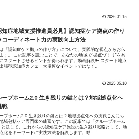
2026.01.15
認知症地域支援推進員必見】認知症ケア拠点の作り
※コーディネート力の実践向上方法
は「認知症ケア拠点の作り方」について、実践的な視点からお伝
ます。 この記事を読むことで、あなたの地域で“拠点づくり”を具
にスタートさせるヒントが得られます。動画解説🔑 スタート地点
出張型認知症カフェ」大規模なイベントではなく...
2025.05.10
ループホーム2.0 生き残りの鍵とは？地域拠点化へ
挑戦
ープホーム2.0 生き残りの鍵とは？地域拠点化への挑戦こんにち
地域包括ケア専門家の成冨です。この記事では「グループホーム
0」と題して、これからの認知症ケア施設の生き残り戦略として、地
点化をキーワードに実践方法を解説します。動...