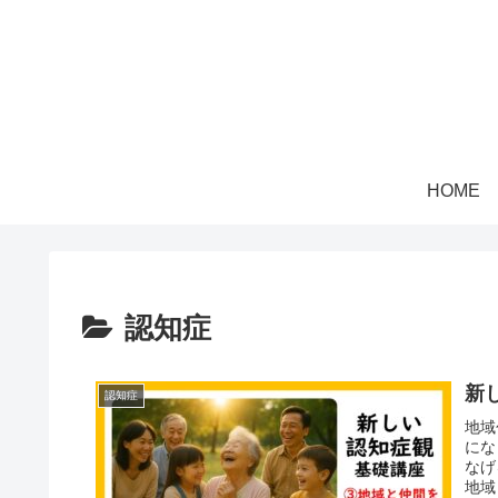
HOME
認知症
新
認知症
地域
にな
なげ
地域