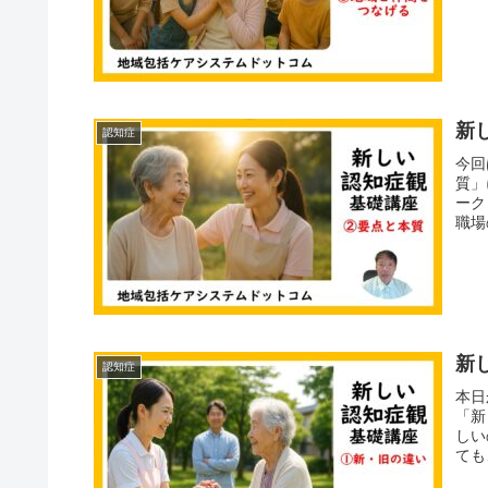
新
認知症
今回
質」
ーク
職場
新
認知症
本日
「新
しい
ても