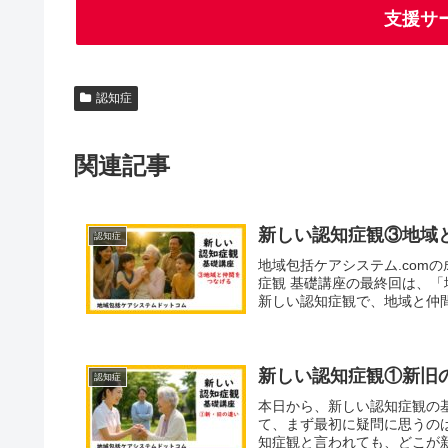
支援サ
認知症
関連記事
新しい認知症観③地域
認知症
地域包括ケアシステム.com
症観 基礎講座の最終回は、
新しい認知症観で、地域と仲間
新しい認知症観①新旧
認知症
本日から、新しい認知症観の
て、まず最初に疑問に思うの
知症観と言われても、どこが新