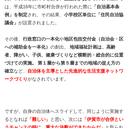
は、平成16年に市町村合併が行われた際に
「自治基本条
例」を制定
され、その結果、
小学校区単位に「住民自治協
議会」
が設置されました。
その後、
行政窓口の一本化
や
地区包括交付金（自治会・区
への補助金を一本化）
の創出。
地域福祉計画は、高齢
者、障がい、子供、健康づくりなど横断的・総合的に位置
づけての実施。
第１層から第５層までの地域の捉え方の
確立
など、
自治体を主導とした先進的な生活支援ネットワ
ークづくり
がなされています。
ですが、自身の自治体へスライドして、同じように実施す
るとなれば
「難しい」
と思い、次には
「伊賀市が合併とい
うチャンスの時に、重大な決断ができたからだ」
と取られ