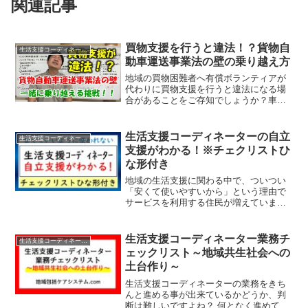
関連記事
買物支援を行うと違法！？貨物自
生活支援コーディネーター
動車運送事業法の壁の乗り越え方
地域の買物困難者へ有償ボランティアが
代わりに買物支援を行うと違法になる場
合があることをご存知でしょうか？車両
などを使って買物支援を行うと、「貨物
自動車運送事業法」に引っかかる可能性
があります。「貨物自動車運送事業法」
生活支援コーディネーターの自立
生活支援コーディネーター
貨物軽自動車運送事業とは...
支援がわかる！※チェクリストひ
な形付き
地域の生活支援に関わる中で、ついつい
「安くて使いやすいから」という理由で
サービスを利用する住民が増えていませ
んか？本来、生活支援コーディネーター
の役割とは、“支援を提供すること”ではな
く、“支援が必要なくなるように支えるこ
生活支援コーディネーター業務チ
生活支援コーディネーター
と”です。本記事で...
ェックリスト～地域共生社会への
土台作り～
生活支援コーディネーターの業務をきち
んと進める事が出来ているかどうか、判
断は難しいですよね？ 何となく進めてい