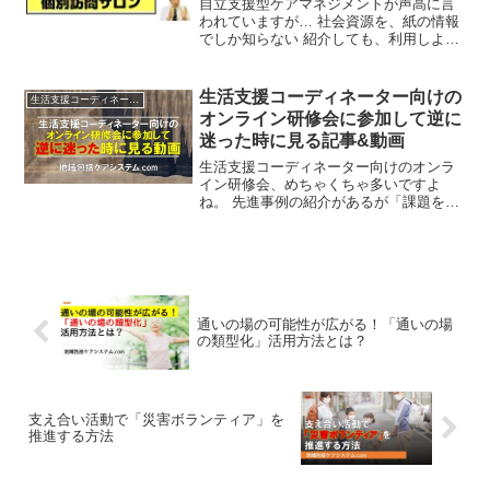
自立支援型ケアマネジメントが声高に言
われていますが… 社会資源を、紙の情報
でしか知らない 紹介しても、利用しよう
とされない 結果、閉じこもって心身機能
が徐々に低下⇒自立支援型ケアマネジメ
ントを行う人が、情報の提供だけで、本
生活支援コーディネーター向けの
生活支援コーディネーター
人が自立できる社会...
オンライン研修会に参加して逆に
迷った時に見る記事&動画
生活支援コーディネーター向けのオンラ
イン研修会、めちゃくちゃ多いですよ
ね。 先進事例の紹介があるが「課題を見
つけました！」で終わって、これからど
うすればいいの？と消化不良に コロナ禍
でも、支え合いが進んでいるけど、自分
の地区じゃ無理 地域ケ...
通いの場の可能性が広がる！「通いの場
の類型化」活用方法とは？
支え合い活動で「災害ボランティア」を
推進する方法