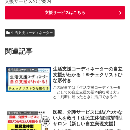
支援サービスのご案内
支援サービスはこちら
生活支援コーディネーター
関連記事
生活支援コーディネーターの自立
生活支援コーディネーター
支援がわかる！※チェクリストひ
な形付き
この記事では「生活支援コーディネータ
ーとしての自立支援の基本的な考え方」
と「判断に迷ったときに活用できるチェ
ックリスト」について、実践例を交えて
解説します。動画解説🎯 なぜ今「自立支
援」が重要なのか？地域住民主体で立ち
医療、介護サービスに結びつかな
生活支援コーディネーター
上がった支援サービスが...
い人を救う！住民主体個別訪問型
サロン【新しい自立実現支援】