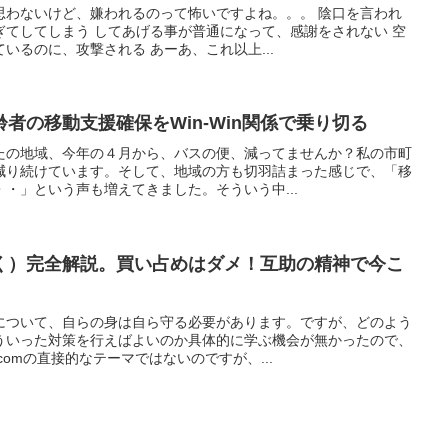
思わないけど、嫌われるのって怖いですよね。。。 陰口を言われ
ぎてしてしまう してあげる事が普通になって、感謝をされない 空
いるのに、攻撃される あーあ、これ以上...
者の移動支援確保をWin-Win関係で乗り切る
たの地域、今年の４月から、バスの便、減ってませんか？私の市町
減り続けています。そして、地域の方も切羽詰まった感じで、「移
・」という声も増えてきました。そういう中...
く）完全解説。買い占めはダメ！互助の精神で今こ
について、自らの身は自ら守る必要があります。ですが、どのよう
ういった対策を行えばよいのか具体的に学ぶ機会が無かったので、
omの直接的なテーマではないのですが、...