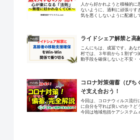
人から好かれようと積極的に
ないように、過剰に頑張りす
気を悪くしないように配慮して
ライドシェア解禁と高齢
その他
こんにちは、成冨です。あな
村では、３年前から１割ずつ
動手段を確保しないと不安・・
コロナ対策備蓄（びち
その他
そ支え合おう！
今回は、コロナウィルス流行
に自分を守れば良いのか？ど
今回は地域包括ケアシステム.c