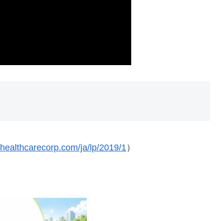
nehealthcarecorp.com/ja/lp/2019/1
）