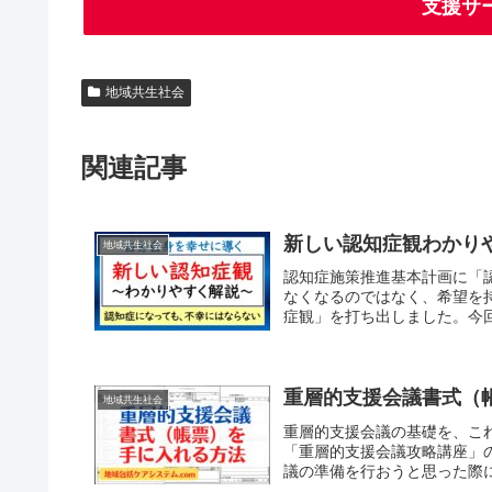
支援サ
地域共生社会
関連記事
新しい認知症観わかり
地域共生社会
認知症施策推進基本計画に「
なくなるのではなく、希望を
症観」を打ち出しました。今回
重層的支援会議書式（
地域共生社会
重層的支援会議の基礎を、こ
「重層的支援会議攻略講座」
議の準備を行おうと思った際に