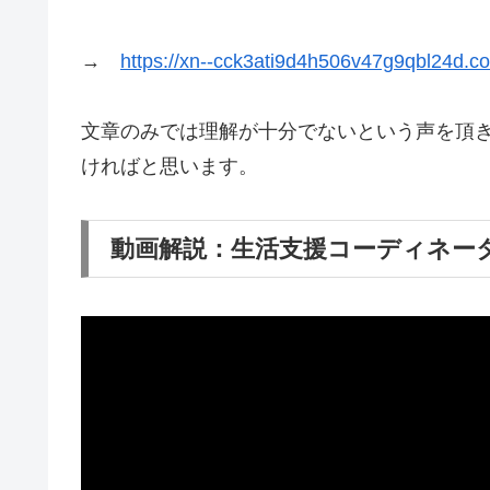
→
https://xn--cck3ati9d4h506v47g9qbl24d.c
文章のみでは理解が十分でないという声を頂
ければと思います。
動画解説：生活支援コーディネー