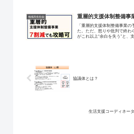
重層的支援体制整備事
地域共生社会
「重層的支援体制整備事業の
た。ただ、怒りや批判で終わ
がこれ以上“余白を失う”と、
協議体とは？
生活支援コーディネータ