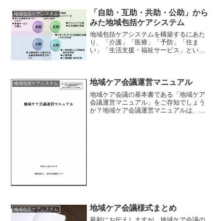
「自助・互助・共助・公助」から
地域包括ケアシステム
みた地域包括ケアシステム
地域包括ケアシステムを構築するにあた
り、「介護」「医療」「予防」「住ま
い」「生活支援・福祉サービス」という
５つの構成要素の考え方について前回は
お話しました。→ 地域包括ケアシステ
ムにおける「５つの構成要素」今回は、
地域ケア会議運営マニュアル
地域包括ケアシステムをさら...
地域包括ケアシステム
地域ケア会議の基本書である「地域ケア
会議運営マニュアル」をご存知でしょう
か？地域ケア会議運営マニュアルは、
「平成24年度老人保健事業推進費等補助
金 老人保健健康増進等事業 地域ケア会議
運営マニュアル作成事業」で平成
25（2013）年3月に、...
地域ケア会議様式まとめ
地域包括ケアシステム
最初にお伝えしますが、地域ケア会議の