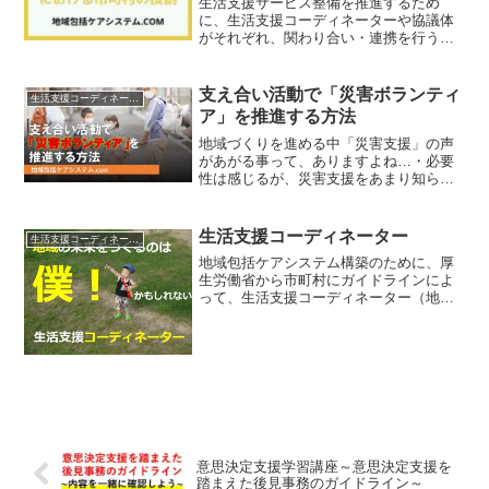
生活支援サービス整備を推進するため
に、生活支援コーディネーターや協議体
がそれぞれ、関わり合い・連携を行うこ
が必要となります。その取り組みを推進
するためのコーディネート機能の土台を
作る為に、市町村はどのような役割を具
支え合い活動で「災害ボランティ
生活支援コーディネーター
体的に行うのか、お伝えしま...
ア」を推進する方法
地域づくりを進める中「災害支援」の声
があがる事って、ありますよね…・必要
性は感じるが、災害支援をあまり知らな
い・具体的な取り組みの進め方がわから
ない・「受援力」って何？今回の解説
は、そのような方のヒントになる動画解
生活支援コーディネーター
生活支援コーディネーター
説を行いました。動画解説出...
地域包括ケアシステム構築のために、厚
生労働省から市町村にガイドラインによ
って、生活支援コーディネーター（地域
支え合い推進員）を位置づける事となり
ました。今回は、生活支援コーディネー
ターの位置づけと目的、役割についてお
伝えしたいと思います。生...
意思決定支援学習講座～意思決定支援を
踏まえた後見事務のガイドライン～