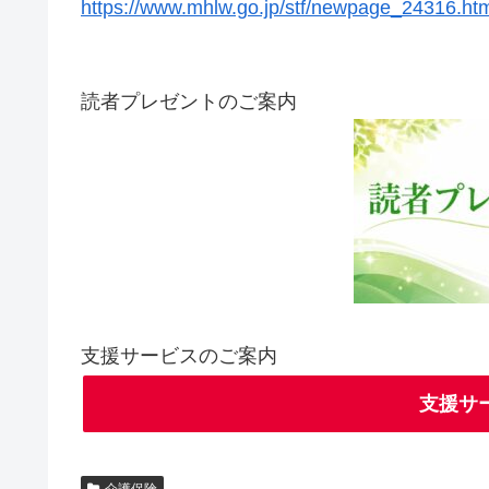
https://www.mhlw.go.jp/stf/newpage_24316.ht
読者プレゼントのご案内
支援サービスのご案内
支援サ