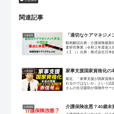
介護保険
関連記事
「適切なケアマネジメン
介護保険
動画解説出典：介護保険最新情
査研究事業（令和２年度老人
１】（）出典：株式会社日本総
家事支援国家資格化の
介護保険
最近、「家事支援が国家資格
れるのではないか」という話
さんの生活援助が保険外サービ
介護保険改悪？40歳未
介護保険